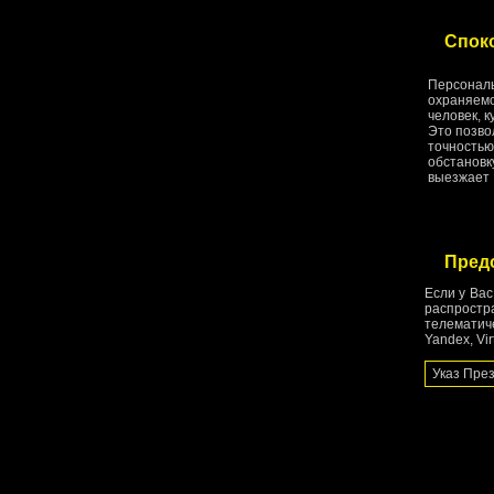
Споко
Персональ
охраняемо
человек, к
Это позво
точностью
обстановк
выезжает 
Пред
Если у Ва
распростр
телематич
Yandex, Vi
Указ Пре