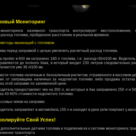
ковый Мониторинг
мониторинга наземного транспорта контролирует местоположение, с
 расход топлива, пройденное расстояние в реальном времени.
методы махинаций с топливом.
ива перед заправкой с целью увеличить расчетный расход топлива.
а пробег в 600 км затрачено 180 л топлива, т.е. расход=30л/100 км. Водитель
правляется до полного бака, в который входит 230 литров следовательно р
учается уже 38 л/100 км.
части топлива наличным и безналичным расчетом, отраженного в кассовом д
ие от заправщика наличных за недолитое топливо либо продажа остатка
на этой заправке по заниженной цене.
одитель предоставляет чек на 300 л, из которых в бак заправлено 250 л и 5
за 40-60% стоимости недолитого топлива.
ссовых чеков на заправке.
дитель заправляет в автомобиль 150 л и находит в урне (или покупает у касси
ролируйте Свой Успех!
 дополнительные датчики топлива и подключив их к системе мониторинга тра
ложение транспорта