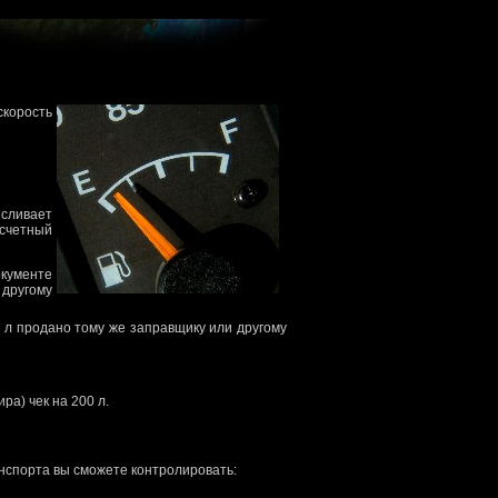
корость
 сливает
асчетный
окументе
 другому
0 л продано тому же заправщику или другому
ра) чек на 200 л.
нспорта вы сможете контролировать: