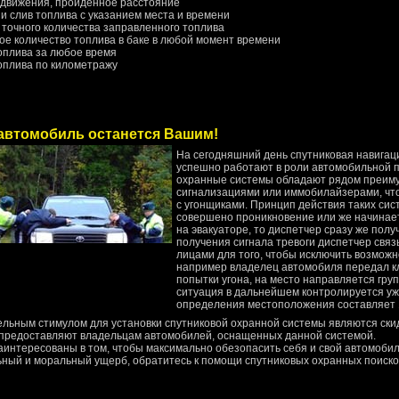
ь движения, пройденное расстояние
 и слив топлива с указанием места и времени
е точного количества заправленного топлива
ное количество топлива в баке в любой момент времени
топлива за любое время
топлива по километражу
автомобиль останется Вашим!
На сегодняшний день спутниковая навига
успешно работают в роли автомобильной 
охранные системы обладают рядом преим
сигнализациями или иммобилайзерами, чт
с угонщиками. Принцип действия таких сист
совершено проникновение или же начинае
на эвакуаторе, то диспетчер сразу же получ
получения сигнала тревоги диспетчер свя
лицами для того, чтобы исключить возможно
например владелец автомобиля передал кл
попытки угона, на место направляется гру
ситуация в дальнейшем контролируется уж
определения местоположения составляет 
льным стимулом для установки спутниковой охранной системы являются ски
предоставляют владельцам автомобилей, оснащенных данной системой.
аинтересованы в том, чтобы максимально обезопасить себя и свой автомобиль
ный и моральный ущерб, обратитесь к помощи спутниковых охранных поиско