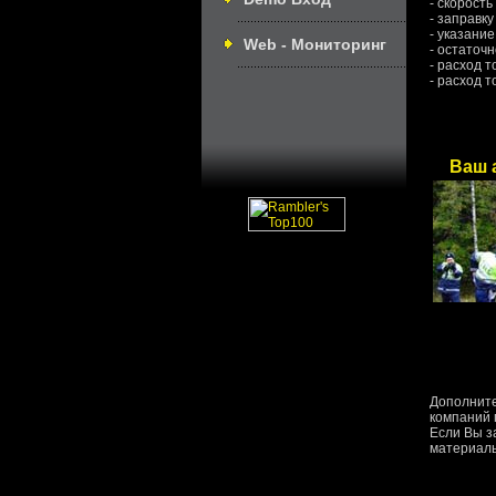
- скорост
- заправку
- указани
Web - Мониторинг
- остаточ
- расход 
- расход 
Ваш 
Дополните
компаний 
Если Вы з
материаль