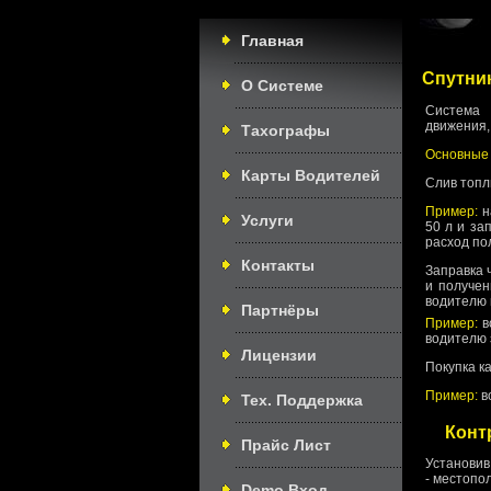
Главная
Спутни
О Системе
Система 
движения,
Тахографы
Основные 
Карты Водителей
Слив топл
Пример:
н
Услуги
50 л и за
расход пол
Контакты
Заправка 
и получен
водителю 
Партнёры
Пример:
в
водителю 
Лицензии
Покупка ка
Пример:
во
Тех. Поддержка
Конт
Прайс Лист
Установив
- местопо
Demo Вход