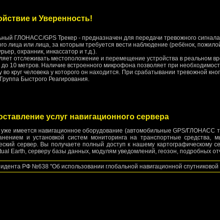
йствие и Уверенность!
ный ГЛОНАСС/GPS Трекер - предназначен для передачи тревожного сигнала 
го лица или лица, за которым требуется вести наблюдение (ребёнок, пожило
урьер, охранник, инкассатор и т.д.).
ляет отслеживать местоположение и перемещение устройства в реальном вр
 до 10 метров. Наличие встроенного микрофона позволяет при необходимос
у во круг человека у которого он находится. При срабатывании тревожной кно
Группа Быстрого Реагирования.
оставление услуг навигационного сервера
с уже имеется навигационное оборудование (автомобильные GPS/ГЛОНАСС те
анением и установкой систем мониторинга на транспортные средства,
еский сервер. Вы получаете полный доступ к нашему картографическому сер
rtual Earth, серверу базы данных, модулям уведомлений, геозон, подробных от
зидента РФ №638 "Об использовании глобальной навигационной спутниково