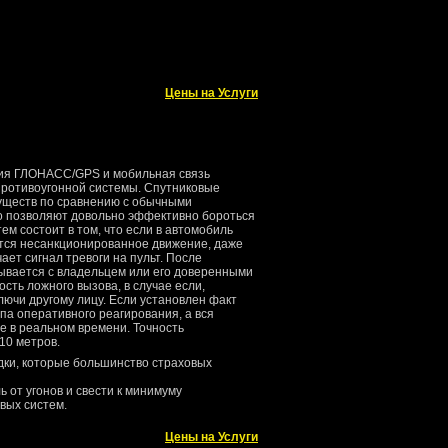
Цены на Услуги
ция ГЛОНАСС/GPS и мобильная связь
противоугонной системы. Спутниковые
уществ по сравнению с обычными
о позволяют довольно эффективно бороться
ем состоит в том, что если в автомобиль
тся несанкционированное движение, даже
ает сигнал тревоги на пульт. После
зывается с владельцем или его доверенными
сть ложного вызова, в случае если,
ючи другому лицу. Если установлен факт
ппа оперативного реагирования, а вся
е в реальном времени. Точность
10 метров.
дки, которые большинство страховых
 от угонов и свести к минимуму
вых систем.
Цены на Услуги