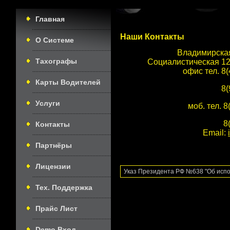
Главная
Наши Контакты
О Системе
Владимирская 
Тахографы
Социалистическая 12
офис тел. 8(
Карты Водителей
8(
Услуги
моб. тел. 8
8
Контакты
Email:
Партнёры
Лицензии
Указ Президента РФ №638 "Об исп
Тех. Поддержка
Прайс Лист
Demo Вход